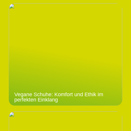
Vegane Schuhe: Komfort und Ethik im
perfekten Einklang