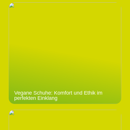
Vegane Schuhe: Komfort und Ethik im
perfekten Einklang