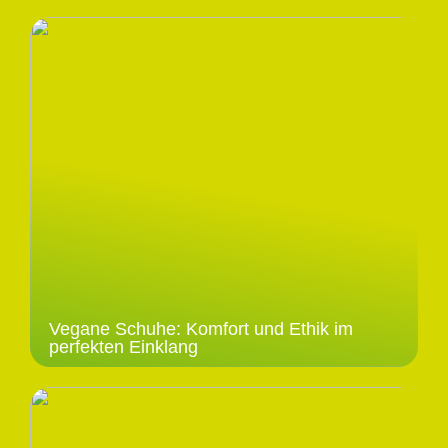
Vegane Schuhe: Komfort und Ethik im
perfekten Einklang