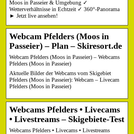
Moos in Passeier & Umgebung ✓
Wetterverhältnisse in Echtzeit ✓ 360°-Panorama
► Jetzt live ansehen!
Webcam Pfelders (Moos in
Passeier) – Plan – Skiresort.de
Webcam Pfelders (Moos in Passeier) – Webcams
Pfelders (Moos in Passeier)
Aktuelle Bilder der Webcams vom Skigebiet
Pfelders (Moos in Passeier): Webcam – Livecam
Pfelders (Moos in Passeier)
Webcams Pfelders • Livecams
• Livestreams – Skigebiete-Test
Webcams Pfelders • Livecams • Livestreams